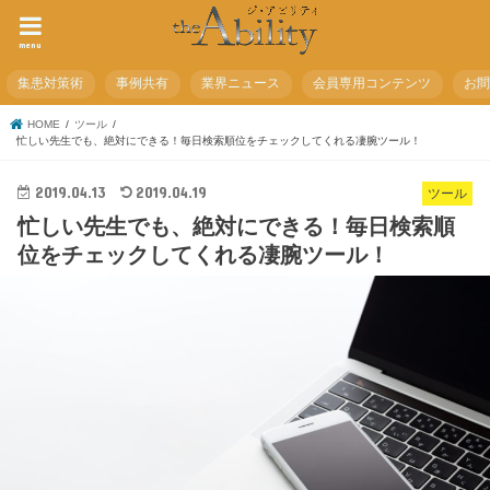
menu
集患対策術
事例共有
業界ニュース
会員専用コンテンツ
お
HOME
ツール
忙しい先生でも、絶対にできる！毎日検索順位をチェックしてくれる凄腕ツール！
2019.04.13
2019.04.19
ツール
忙しい先生でも、絶対にできる！毎日検索順
位をチェックしてくれる凄腕ツール！