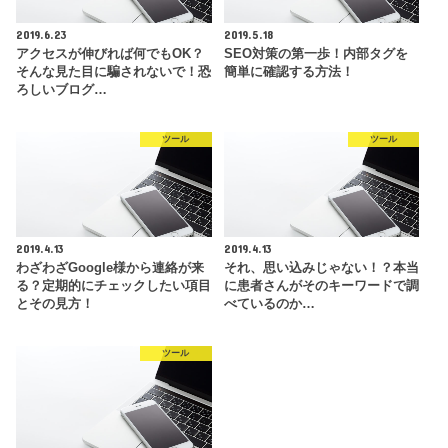
2019.6.23
2019.5.18
アクセスが伸びれば何でもOK？
SEO対策の第一歩！内部タグを
そんな見た目に騙されないで！恐
簡単に確認する方法！
ろしいブログ…
ツール
ツール
2019.4.13
2019.4.13
わざわざGoogle様から連絡が来
それ、思い込みじゃない！？本当
る？定期的にチェックしたい項目
に患者さんがそのキーワードで調
とその見方！
べているのか…
ツール